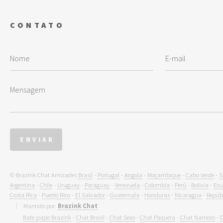
CONTATO
© Brazink Chat Amizades
Brasil
-
Portugal
-
Angola
-
Moçambique
-
Cabo Verde
-
S
Argentina
-
Chile
-
Uruguay
-
Paraguay
-
Venezuela
-
Colombia
-
Perú
-
Bolivia
-
Ecu
Costa Rica
-
Puerto Rico
-
El Salvador
-
Guatemala
-
Honduras
-
Nicaragua
-
Repúb
Mantido por:
Brazink Chat
Bate-papo Brazink
-
Chat Brasil
-
Chat Sexo
-
Chat Paquera
-
Chat Namoro
-
C