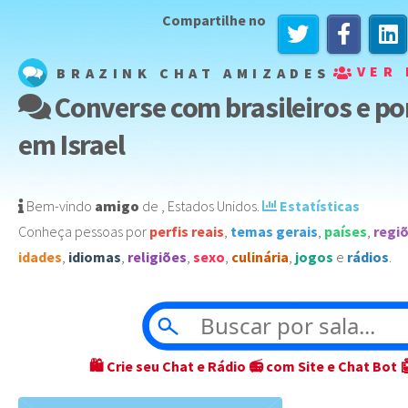
Compartilhe no
VER 
BRAZINK CHAT AMIZADES
Converse com brasileiros e p
em Israel
Bem-vindo
amigo
de
,
Estados Unidos
️.
Estatísticas
Conheça pessoas por
perfis reais
,
temas gerais
,
países
,
regi
idades
,
idiomas
,
religiões
,
sexo
,
culinária
,
jogos
e
rádios
.
🛍 Crie seu Chat e Rádio 📻 com Site e Chat Bot 