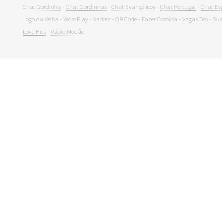
Chat Gordinha
-
Chat Gordinhas
-
Chat Evangélicos
-
Chat Portugal
-
Chat Es
Jogo da Velha
-
WordPlay
-
Xadrez
-
QR Code
-
Fazer Comida
-
Vagas Teó
-
Sua
Love Hits
-
Rádio Modão